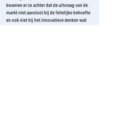
kwamen er zo achter dat de uitvraag van de
markt niet aansloot bij de feitelijke behoefte
en ook niet bij het innovatieve denken wat
nodig was om het voor elkaar te krijgen.
Uiteindelijk zijn de salesmensen met meer
kennis van zaken, eerder de markt ingegaan
om de klant te helpen bij een betere uitvraag.
Het blijft pionieren, maar het gaat steeds
beter en de klant voelt zich beter geholpen.
Christiene Everaars - T
+31 (0)6 23 08 92 85
| Bianca
Boverhoff-van der Meer - T
+31 (0)6 20 70 39 37
Postbus 10431 | 2501 HK Den Haag |
www.changing-
business.nl
|
info@changing-business.nl
Algemene voorwaarden
|
Disclaimer